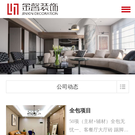
公司动态
全包项目
50项（主材+辅材）全包无
忧一、客餐厅大厅砖 踢脚线