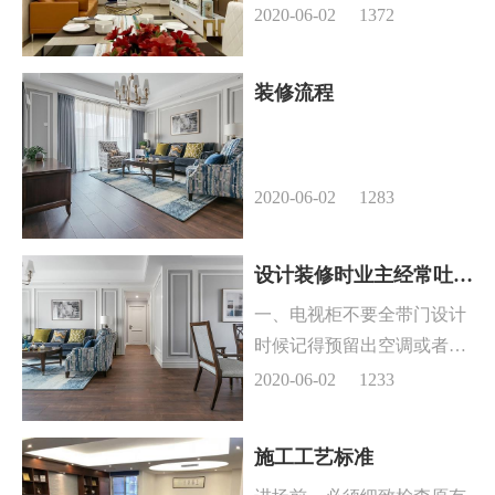
地插板 天花局部吊顶二、卧
2020-06-02
1372
室地板 踢脚线 天花局部吊
顶三、厨房墙砖 地砖 吊柜
装修流程
地柜 台面石板 洗菜盆水龙
头 下水器 消毒柜 燃气灶 油
烟机集成吊顶 照明灯盘四、
卫生...
2020-06-02
1283
设计装修时业主经常吐槽什么？
一、电视柜不要全带门设计
时候记得预留出空调或者饮
水机的位置;电视矮柜不要全
2020-06-02
1233
是带门的柜子，留几个没有
掩门的收纳柜，可以放路由
施工工艺标准
器或者小音箱;，墙面多做几